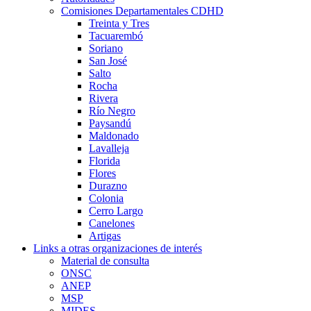
Comisiones Departamentales CDHD
Treinta y Tres
Tacuarembó
Soriano
San José
Salto
Rocha
Rivera
Río Negro
Paysandú
Maldonado
Lavalleja
Florida
Flores
Durazno
Colonia
Cerro Largo
Canelones
Artigas
Links a otras organizaciones de interés
Material de consulta
ONSC
ANEP
MSP
MIDES