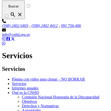
Buscar
search
close
(598) 2402 6403
-
(598) 2402 4412
-
091 756-406
info@cnhd.org.uy
Servicios
Servicios
Página con video para clonar – NO BORRAR
Servicios
Informes anuales
Qué es la CNHD
Comisión Nacional Honoraria de la Discapacidad
Objetivos
Derechos y Normativas
Autoridades