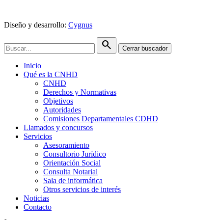
Diseño y desarrollo:
Cygnus
search
Cerrar buscador
Inicio
Qué es la CNHD
CNHD
Derechos y Normativas
Objetivos
Autoridades
Comisiones Departamentales CDHD
Llamados y concursos
Servicios
Asesoramiento
Consultorio Jurídico
Orientación Social
Consulta Notarial
Sala de informática
Otros servicios de interés
Noticias
Contacto