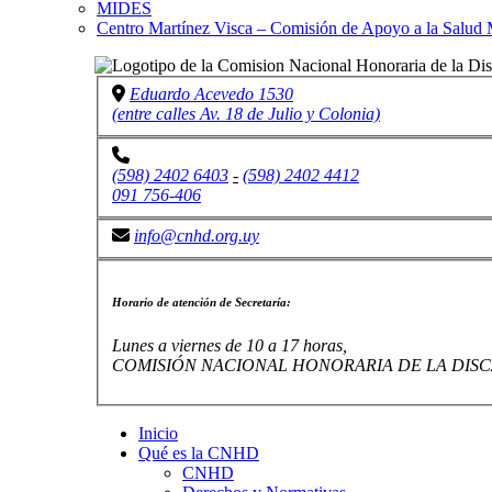
MIDES
Centro Martínez Visca – Comisión de Apoyo a la Salud 
Eduardo Acevedo 1530
(entre calles Av. 18 de Julio y Colonia)
(598) 2402 6403
-
(598) 2402 4412
091 756-406
info@cnhd.org.uy
Horario de atención de Secretaría:
Lunes a viernes de 10 a 17 horas,
COMISIÓN NACIONAL HONORARIA DE LA DISC
Inicio
Qué es la CNHD
CNHD