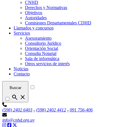
CNHD
Derechos y Normativas
Objetivos
Autoridades
Comisiones Departamentales CDHD
Llamados y concursos
Servicios
Asesoramiento
Consultorio Jurídico
Orientación Social
Consulta Notarial
Sala de informática
Otros servicios de interés
Noticias
Contacto
Buscar
search
close
(598) 2402 6403
-
(598) 2402 4412
-
091 756-406
info@cnhd.org.uy