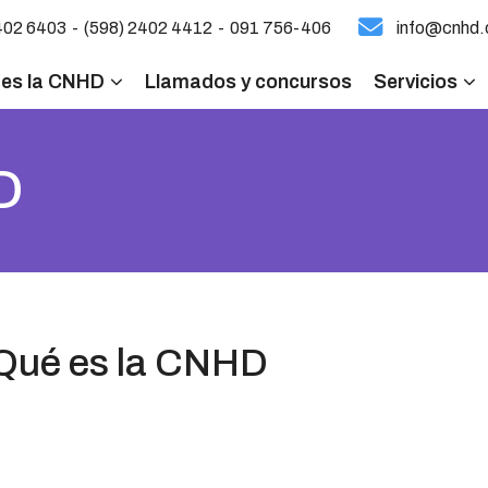
-
-
402 6403
(598) 2402 4412
091 756-406
info@cnhd.
 es la CNHD
Llamados y concursos
Servicios
D
Qué es la CNHD