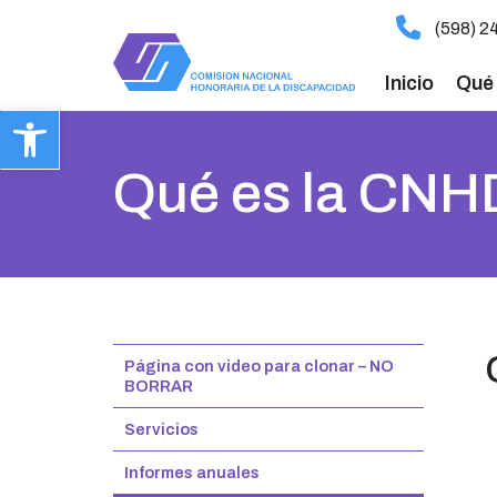
ir
(598) 2
al
contenido
Inicio
Qué
Abrir barra de herramientas
Qué es la CNH
Página con video para clonar – NO
BORRAR
Servicios
Informes anuales