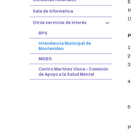
E
t
Sala de informática
(
Otros servicios de interés
BPS
P
Intendencia Municipal de
Montevideo
MIDES
Centro Martínez Visca – Comisión
de Apoyo a la Salud Mental
P