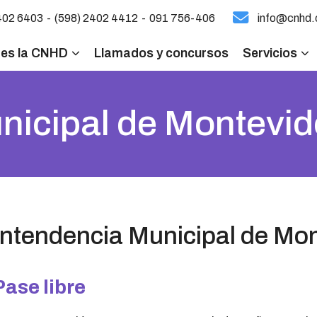
-
-
402 6403
(598) 2402 4412
091 756-406
info@cnhd.
 es la CNHD
Llamados y concursos
Servicios
nicipal de Montevi
Intendencia Municipal de Mo
Pase libre