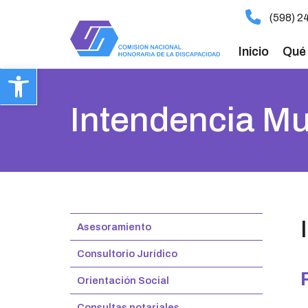
ir
(598) 2
al
contenido
Inicio
Qué
Abrir barra de herramientas
Intendencia Mu
Asesoramiento
Consultorio Jurídico
Orientación Social
Consultas notariales