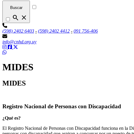
Buscar
search
close
(598) 2402 6403
-
(598) 2402 4412
-
091 756-406
info@cnhd.org.uy
MIDES
MIDES
Registro Nacional de Personas con Discapacidad
¿Qué es?
El Registro Nacional de Personas con Discapacidad funciona en la Di
personas con discapacidad que aspiran a concursar por un puesto de t