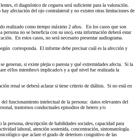
lentes, el diagnóstico de ceguera será suficiente para la valoración.
ay afectación del ojo contralateral y no existen otras limitaciones de
sido realizado como tiempo máximo 2 años. En los casos que son
la persona no se beneficia con su uso), esta información deberá estar
ocación. En estos casos, no será necesario presentar audiograma.
 según corresponda. El informe debe precisar cuál es la afección y
 generan, si existe plejia o paresia y qué extremidades afecta. Si la
are el/los miembro/s implicado/s y a qué nivel fue realizada la
ión renal se deberá aclarar si tiene criterio de diálisis. Si no está en
 del funcionamiento intelectual de la persona: datos relevantes del
ersonal, trastornos conductuales episodios de hetero y/o
o la persona, descripción de habilidades sociales, capacidad para
ctividad laboral, atención sostenida, concentración, sintomatología.
icológico que aclare el grado de deterioro congnitivo de las