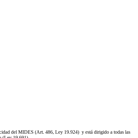
idad del MIDES (Art. 486, Ley 19.924) y está dirigido a todas las
o (Ley 19.691).