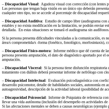
–
Discapacidad Visual
: Agudeza visual con corrección (con lentes pue
Las personas que tengan baja visión en un único ojo deberán presentar 
cualquier otro tipo, no se accede al porcentaje de discapacidad requer
–
Discapacidad Auditiva
: Estudio de campo libre (audiograma con 
estables y no exista modificación en la limitación, se podrán enviar e
detallada. En estas situaciones se tomará el audiograma sin audífonos
Si la persona presenta dificultades vinculadas a la comunicación, es 
área/s comprometida/s -forma (fonético, fonológico, morfosintaxis), c
–
Discapacidad Físico-motora
: Informe médico que dé cuenta de las
persona presenta amputación, el dato de diagnóstico aportado por el eq
amputación.
–
Discapacidad Visceral
: Si la persona tiene disfunción respiratoria 
tratamiento con diálisis deberá presentar informe de nefrólogo con cle
–
Discapacidad Intelectual
: Evaluación psicodiagnóstica con coefici
desarrollo psicomotor, detalle de habilidades sociales, autonomía en ac
autoagresividad, descripción de la actividad laboral (posibilidad de acc
–
Discapacidad Psicosocial
: Informe de Psiquiatra de referencia con 
llevar una vida autónoma (inclusión del desempeño en actividades de a
Si las afectaciones mentales se deben a causas neurológicas (ejemplo 