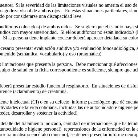
stos). Si la severidad de las limitaciones visuales no amerita el uso de 
agudeza visual de ambos ojos. En estas situaciones particulares, si no h
ido por considerarse una discapacidad leve.
audífonos colocados) de ambos oídos. Se sugiere que el estudio haya 
studios con mayor anterioridad. Si el/los audífonos no están indicado/s (
. Si la persona tiene implante coclear deberá aparecer detallada su col
necesario presentar evaluación auditiva y/o evaluación fonoaudiológica,
ontenido (semántica, vocabulario) y uso (pragmática).
 limitaciones que presenta la persona. Debe mencionar qué afecciones se
uipo de salud en la ficha correspondiente es suficiente, siempre que acl
deberá presentar estudio funcional respiratorio. En situaciones de disfunc
arence (aclaramiento) de creatinina.
ente intelectual (CI) o en su defecto, informe psicológico que dé cuenta
tividades de la vida cotidiana, incluidas las de autocuidado e higiene p
eder, desarrollar y sostener la actividad).
detalle del tratamiento indicado, cantidad de internaciones que ha tenid
utocuidado e higiene personal), repercusiones de la enfermedad en la a
por traumatismo encéfalo craneano), se deberá presentar informe neurops