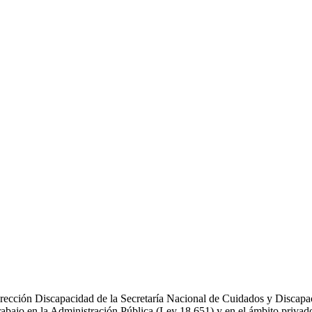
rección Discapacidad de la Secretaría Nacional de Cuidados y Discapac
rabajo en la Administración Pública (Ley 18.651) y en el ámbito privad