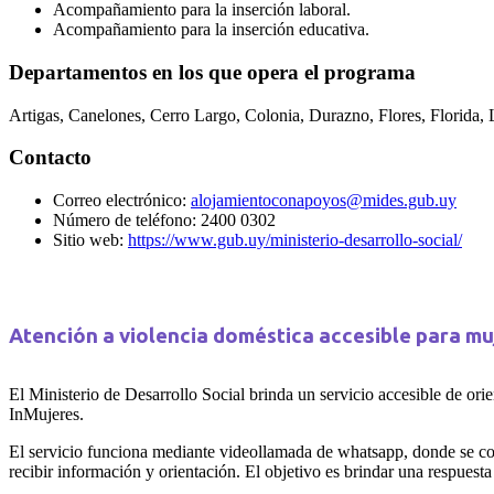
Acompañamiento para la inserción laboral.
Acompañamiento para la inserción educativa.
Departamentos en los que opera el programa
Artigas, Canelones, Cerro Largo, Colonia, Durazno, Flores, Florida,
Contacto
Correo electrónico:
alojamientoconapoyos@mides.gub.uy
Número de teléfono: 2400 0302
Sitio web:
https://www.gub.uy/ministerio-desarrollo-social/
Atención a violencia doméstica accesible para mu
El Ministerio de Desarrollo Social brinda un servicio accesible de or
InMujeres.
El servicio funciona mediante videollamada de whatsapp, donde se cont
recibir información y orientación. El objetivo es brindar una respuest