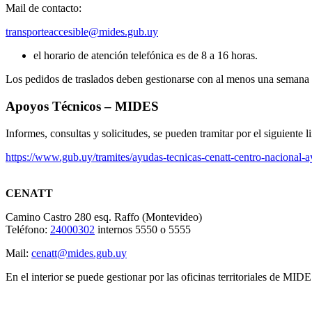
Mail de contacto:
transporteaccesible@mides.gub.uy
el horario de atención telefónica es de 8 a 16 horas.
Los pedidos de traslados deben gestionarse con al menos una semana 
Apoyos Técnicos – MIDES
Informes, consultas y solicitudes, se pueden tramitar por el siguiente l
https://www.gub.uy/tramites/ayudas-tecnicas-cenatt-centro-nacional-a
CENATT
Camino Castro 280 esq. Raffo (Montevideo)
Teléfono:
24000302
internos 5550 o 5555
Mail:
cenatt@mides.gub.uy
En el interior se puede gestionar por las oficinas territoriales de MI