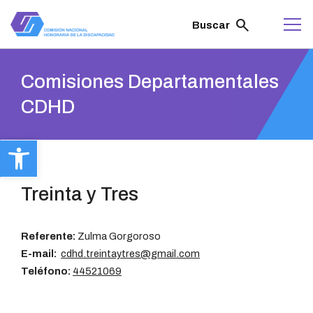
ir
al
search
Buscar
contenido
Comisiones Departamentales
CDHD
Abrir barra de herramientas
Treinta y Tres
Referente:
Zulma Gorgoroso
E-mail:
cdhd.treintaytres@gmail.com
Teléfono:
44521069