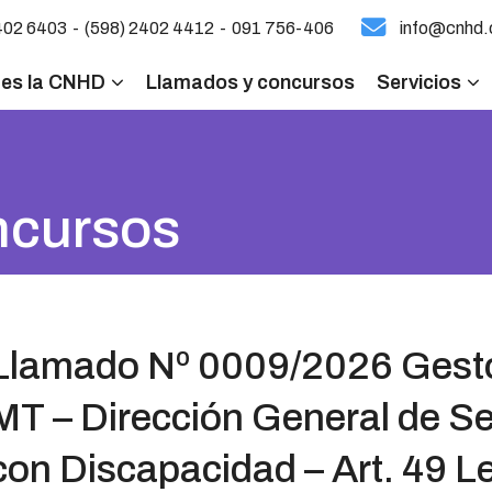
-
-
402 6403
(598) 2402 4412
091 756-406
info@cnhd.
 es la CNHD
Llamados y concursos
Servicios
ncursos
Llamado Nº 0009/2026 Gestor
MT – Dirección General de Se
con Discapacidad – Art. 49 L