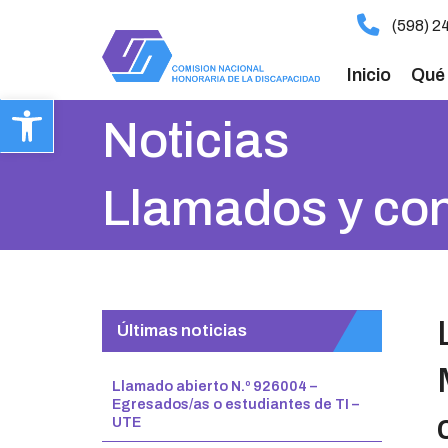
ir
(598) 2
al
contenido
Inicio
Qué
Abrir barra de herramientas
Noticias
Llamados y co
Últimas noticias
Llamado abierto N.º 926004 –
Egresados/as o estudiantes de TI –
UTE