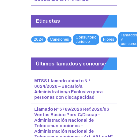
Etiquetas
llamado
Consultorio
2024
Canelones
Flores
y
Jurídico
concurs
Últimos llamados y concursos
MTSS Llamado abierto N.º
0024/2026 – Becario/a
Administrativo/a Exclusivo para
personas con discapacidad
Llamado Nº 5789/2026 Ref.2026/06
Ventas Básico Pers.C/Discap –
Administración Nacional de
Telecomunicaciones –
Administración Nacional de
Telecomunicaciones – Art. 49 Ley N°