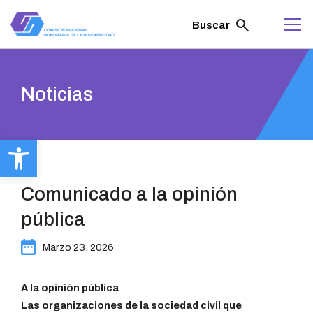
ir
al
search
Buscar
contenido
Noticias
Abrir barra de herramientas
Comunicado a la opinión
pública
Marzo 23, 2026
A la opinión pública
Las organizaciones de la sociedad civil que