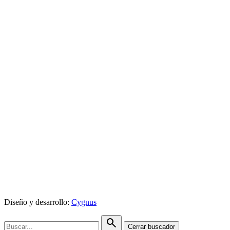
Diseño y desarrollo:
Cygnus
search
Cerrar buscador