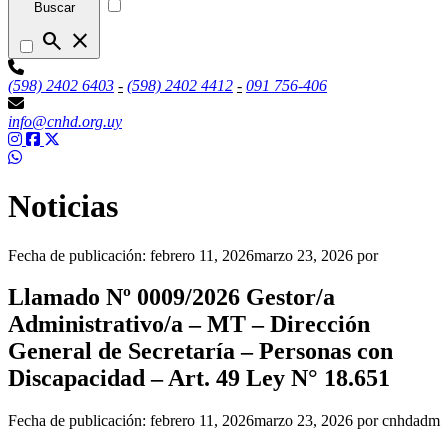
Buscar
search
close
(598) 2402 6403
-
(598) 2402 4412
-
091 756-406
info@cnhd.org.uy
Noticias
Fecha de publicación:
febrero 11, 2026
marzo 23, 2026
por
Llamado Nº 0009/2026 Gestor/a
Administrativo/a – MT – Dirección
General de Secretaría – Personas con
Discapacidad – Art. 49 Ley N° 18.651
Fecha de publicación:
febrero 11, 2026
marzo 23, 2026
por
cnhdadm