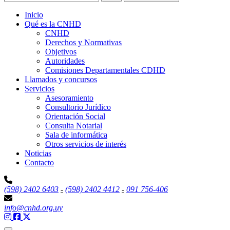
Inicio
Qué es la CNHD
CNHD
Derechos y Normativas
Objetivos
Autoridades
Comisiones Departamentales CDHD
Llamados y concursos
Servicios
Asesoramiento
Consultorio Jurídico
Orientación Social
Consulta Notarial
Sala de informática
Otros servicios de interés
Noticias
Contacto
(598) 2402 6403
-
(598) 2402 4412
-
091 756-406
info@cnhd.org.uy