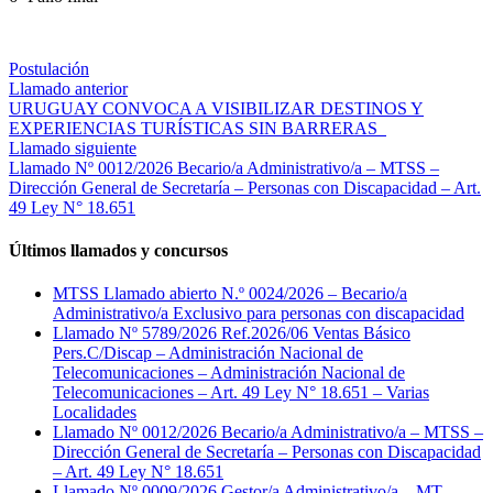
Postulación
Continue
Llamado anterior
URUGUAY CONVOCA A VISIBILIZAR DESTINOS Y
Reading
EXPERIENCIAS TURÍSTICAS SIN BARRERAS
Llamado siguiente
Llamado Nº 0012/2026 Becario/a Administrativo/a – MTSS –
Dirección General de Secretaría – Personas con Discapacidad – Art.
49 Ley N° 18.651
Últimos llamados y concursos
MTSS Llamado abierto N.º 0024/2026 – Becario/a
Administrativo/a Exclusivo para personas con discapacidad
Llamado Nº 5789/2026 Ref.2026/06 Ventas Básico
Pers.C/Discap – Administración Nacional de
Telecomunicaciones – Administración Nacional de
Telecomunicaciones – Art. 49 Ley N° 18.651 – Varias
Localidades
Llamado Nº 0012/2026 Becario/a Administrativo/a – MTSS –
Dirección General de Secretaría – Personas con Discapacidad
– Art. 49 Ley N° 18.651
Llamado Nº 0009/2026 Gestor/a Administrativo/a – MT –