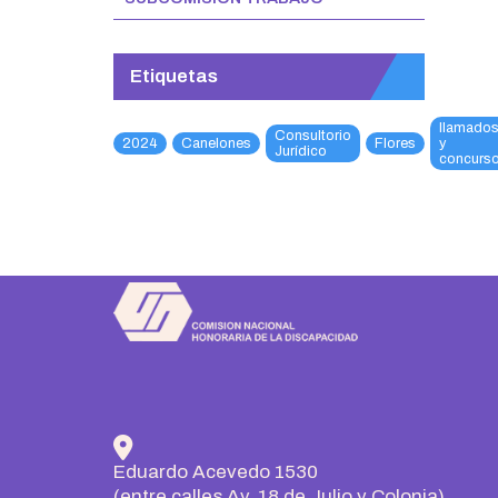
Etiquetas
llamado
Consultorio
2024
Canelones
Flores
y
Jurídico
concurs
Eduardo Acevedo 1530
(entre calles Av. 18 de Julio y Colonia)