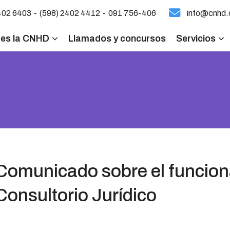
-
-
402 6403
(598) 2402 4412
091 756-406
info@cnhd.
 es la CNHD
Llamados y concursos
Servicios
Comunicado sobre el funcion
Consultorio Jurídico