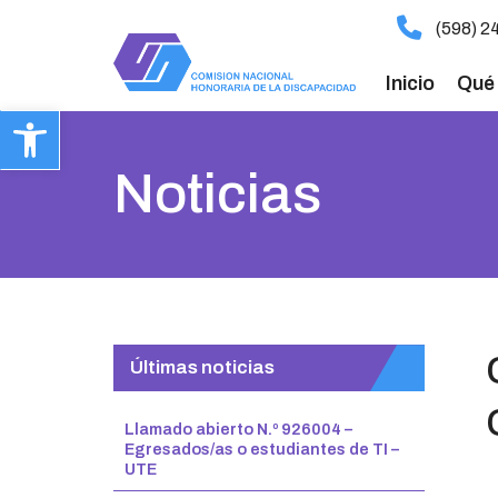
ir
(598) 2
al
contenido
Inicio
Qué
Abrir barra de herramientas
Noticias
Últimas noticias
Llamado abierto N.º 926004 –
Egresados/as o estudiantes de TI –
UTE