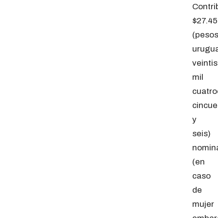
Contri
$27.45
(peso
urugu
veintis
mil
cuatro
cincue
y
seis)
nomina
(en
caso
de
mujer