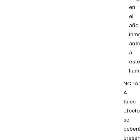
en
el
año
inm
ante
a
este
llam
NOTA:
A
tales
efecto
se
deber
presen