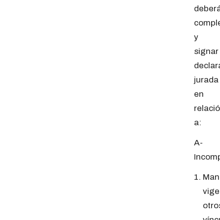
deber
compl
y
signar
declar
jurada
en
relaci
a:
A-
Incomp
Man
vige
otro
vínc