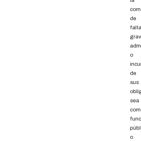
la
com
de
falt
gra
admi
o
incu
de
sus
obli
sea
com
func
públ
o