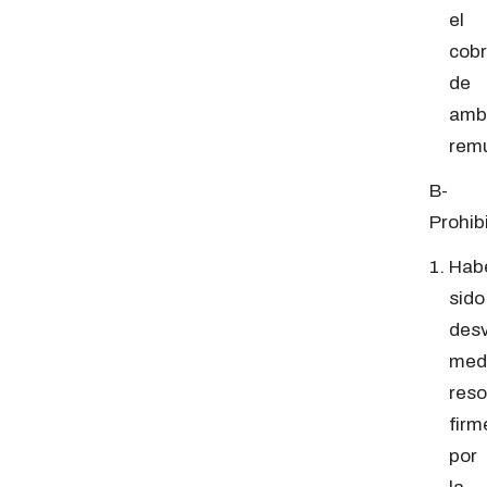
el
cob
de
amb
rem
B-
Prohib
Hab
sido
desv
med
reso
firm
por