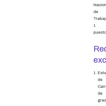
Nacion
de
Trabaj
1
puest
Req
exc
Estu
de
Carr
de
gra