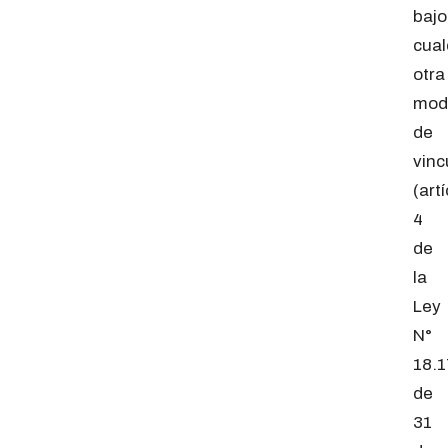
bajo
cual
otra
mod
de
vinc
(art
4
de
la
Ley
N°
18.1
de
31