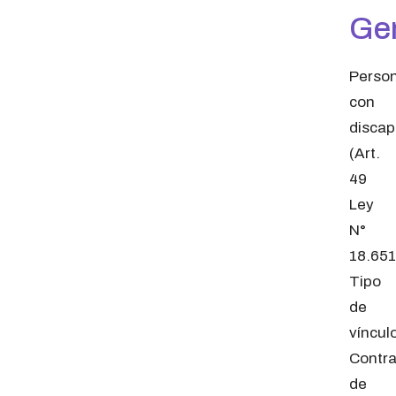
Ge
Perso
con
discap
(Art.
49
Ley
N°
18.651
Tipo
de
víncul
Contra
de