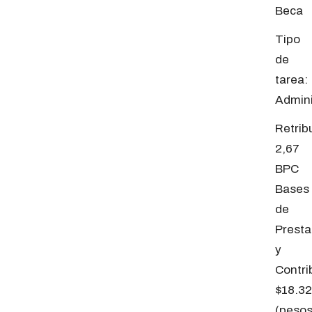
Beca
Tipo
de
tarea:
Admini
Retrib
2,67
BPC
Bases
de
Presta
y
Contri
$18.32
(peso