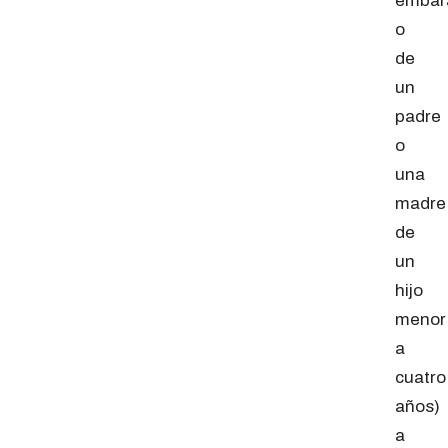
embar
o
de
un
padre
o
una
madre
de
un
hijo
menor
a
cuatro
años)
a