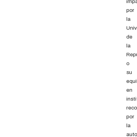
impa
por
la
Univ
de
la
Rep
o
su
equi
en
inst
rec
por
la
auto