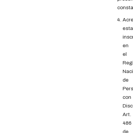
consta
Acre
esta
insc
en
el
Regi
Naci
de
Per
con
Dis
Art.
486
de