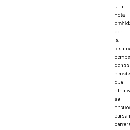
una
nota
emitid
por
la
institu
compe
donde
const
que
efect
se
encue
cursa
carrer