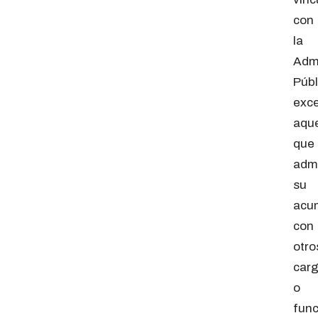
con
la
Admi
Públ
exc
aque
que
adm
su
acu
con
otro
car
o
fun