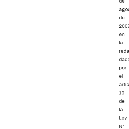
de
ago
de
2007
en
la
reda
dad
por
el
artí
10
de
la
Ley
N°