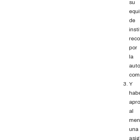
su
equi
de
inst
rec
por
la
auto
com
Y
hab
apr
al
men
una
asig