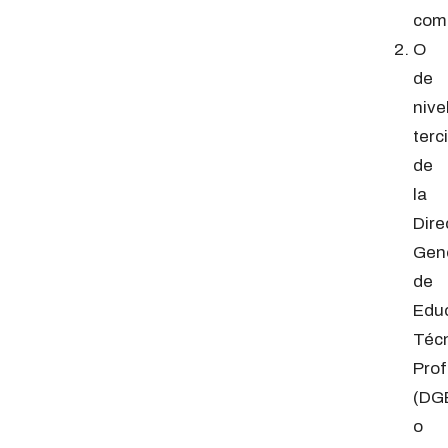
com
O
de
nive
terc
de
la
Dire
Gen
de
Edu
Téc
Prof
(DG
o