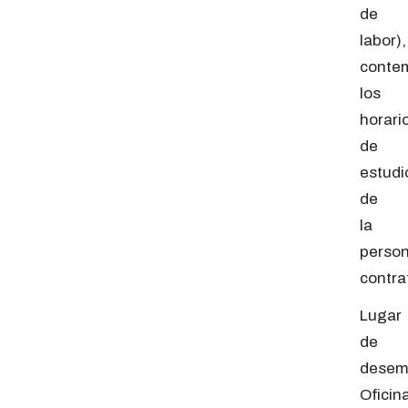
de
labor),
conte
los
horari
de
estudi
de
la
perso
contra
Lugar
de
desem
Oficin