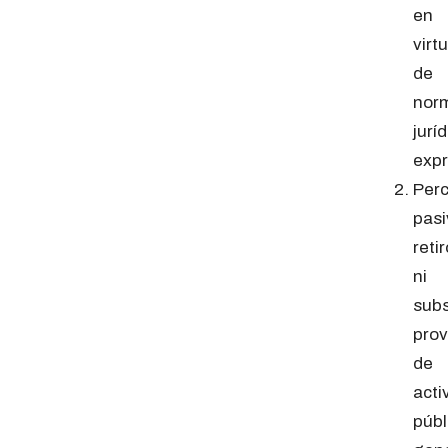
en
virt
de
nor
jurí
expr
Perc
pasi
retir
ni
subs
prov
de
acti
públ