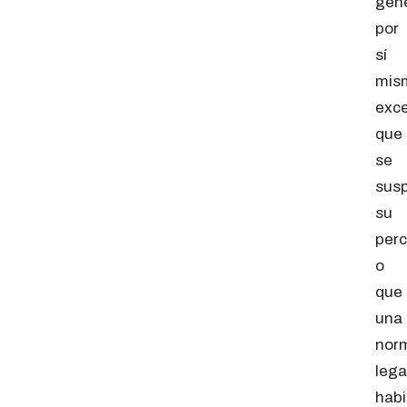
gen
por
sí
mis
exc
que
se
sus
su
per
o
que
una
nor
lega
habi