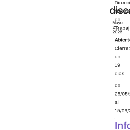
Direcc
disc
Nacion
de
Mayo
27,
Trabaj
2026
Abiert
Cierre:
en
19
días
del
25/05
al
15/06
Inf