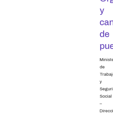
y
can
de
pu
Minist
de
Trabaj
y
Segur
Social
–
Direcc