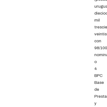
urugu
diecio
mil
tresci
veintis
con
98/100
nomin
o
4
BPC
Base
de
Presta
y