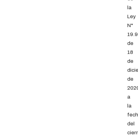
la
Ley
N°
19.
de
18
de
dici
de
2020
a
la
fec
del
cier