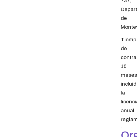
737,
Depar
de
Monte
Tiemp
de
contra
18
meses
inclui
la
licenci
anual
reglam
Or