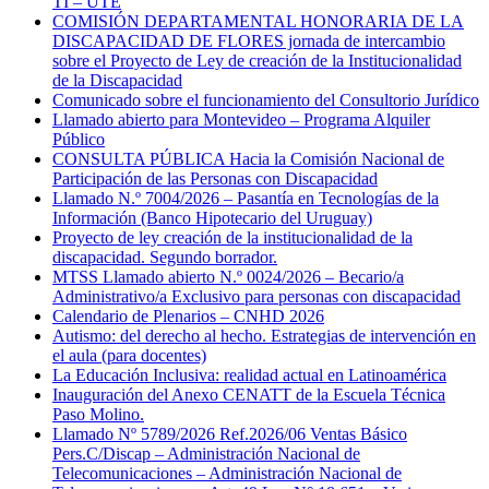
TI – UTE
COMISIÓN DEPARTAMENTAL HONORARIA DE LA
DISCAPACIDAD DE FLORES jornada de intercambio
sobre el Proyecto de Ley de creación de la Institucionalidad
de la Discapacidad
Comunicado sobre el funcionamiento del Consultorio Jurídico
Llamado abierto para Montevideo – Programa Alquiler
Público
CONSULTA PÚBLICA Hacia la Comisión Nacional de
Participación de las Personas con Discapacidad
Llamado N.º 7004/2026 – Pasantía en Tecnologías de la
Información (Banco Hipotecario del Uruguay)
Proyecto de ley creación de la institucionalidad de la
discapacidad. Segundo borrador.
MTSS Llamado abierto N.º 0024/2026 – Becario/a
Administrativo/a Exclusivo para personas con discapacidad
Calendario de Plenarios – CNHD 2026
Autismo: del derecho al hecho. Estrategias de intervención en
el aula (para docentes)
La Educación Inclusiva: realidad actual en Latinoamérica
Inauguración del Anexo CENATT de la Escuela Técnica
Paso Molino.
Llamado Nº 5789/2026 Ref.2026/06 Ventas Básico
Pers.C/Discap – Administración Nacional de
Telecomunicaciones – Administración Nacional de