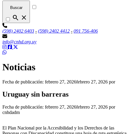
Buscar
search
close
(598) 2402 6403
-
(598) 2402 4412
-
091 756-406
info@cnhd.org.uy
Noticias
Fecha de publicación:
febrero 27, 2026
febrero 27, 2026
por
Uruguay sin barreras
Fecha de publicación:
febrero 27, 2026
febrero 27, 2026
por
cnhdadm
El Plan Nacional por la Accesibilidad y los Derechos de las
Personas con Discapacidad constituye una hoja de ruta estratégica