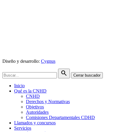
Diseño y desarrollo:
Cygnus
search
Cerrar buscador
Inicio
Qué es la CNHD
CNHD
Derechos y Normativas
Objetivos
Autoridades
Comisiones Departamentales CDHD
Llamados y concursos
Servicios