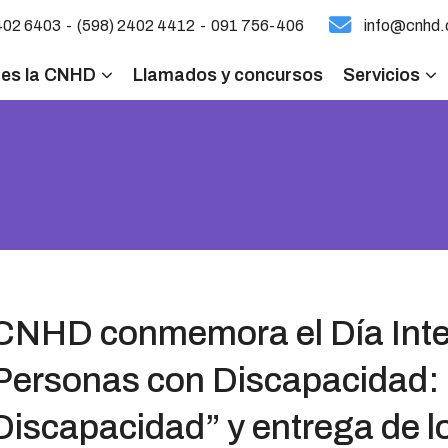
-
-
402 6403
(598) 2402 4412
091 756-406
info@cnhd.
 es la CNHD
Llamados y concursos
Servicios
CNHD conmemora el Día Inter
Personas con Discapacidad: 
Discapacidad” y entrega de l