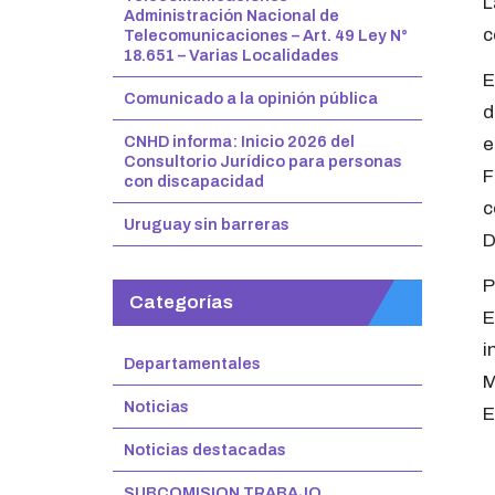
L
Administración Nacional de
c
Telecomunicaciones – Art. 49 Ley N°
18.651 – Varias Localidades
E
Comunicado a la opinión pública
d
CNHD informa: Inicio 2026 del
e
Consultorio Jurídico para personas
F
con discapacidad
c
Uruguay sin barreras
D
P
Categorías
E
i
Departamentales
M
Noticias
E
Noticias destacadas
SUBCOMISION TRABAJO