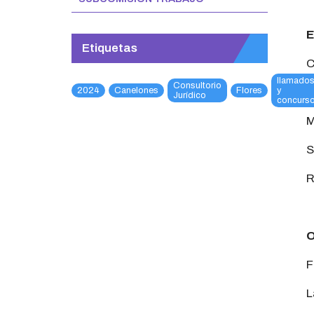
E
Etiquetas
C
llamado
Consultorio
2024
Canelones
Flores
y
L
Jurídico
concurs
M
S
R
O
F
L