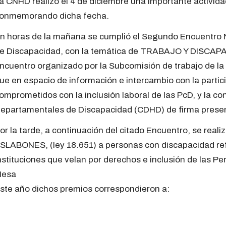
a CNHD realizó el 4 de diciembre una importante activid
onmemorando dicha fecha.
n horas de la mañana se cumplió el Segundo Encuentro
e Discapacidad, con la temática de TRABAJO Y DISCAPAC
ncuentro organizado por la Subcomisión de trabajo de l
ue en espacio de información e intercambio con la partic
omprometidos con la inclusión laboral de las PcD, y la c
epartamentales de Discapacidad (CDHD) de firma presenc
or la tarde, a continuación del citado Encuentro, se r
SLABONES, (ley 18.651) a personas con discapacidad ref
nstituciones que velan por derechos e inclusión de las P
esa
ste año dichos premios correspondieron a: