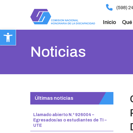
ir
(598) 2
al
contenido
Inicio
Qué
Abrir barra de herramientas
Noticias
Últimas noticias
Llamado abierto N.º 926004 –
Egresados/as o estudiantes de TI –
UTE