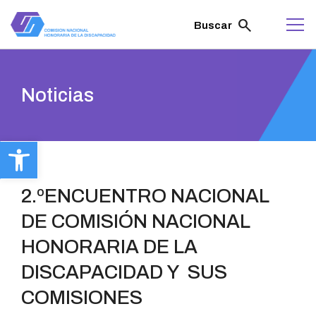
ir
al
search
Buscar
contenido
Noticias
Abrir barra de herramientas
2.ºENCUENTRO NACIONAL
DE COMISIÓN NACIONAL
HONORARIA DE LA
DISCAPACIDAD Y SUS
COMISIONES