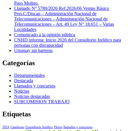
Paso Molino.
Llamado Nº 5789/2026 Ref.2026/06 Ventas Básico
Pers.C/Discap – Administración Nacional de
Telecomunicaciones – Administración Nacional de
Telecomunicaciones – Art. 49 Ley N° 18.651 – Varias
Localidades
Comunicado a la opinión pública
CNHD informa: Inicio 2026 del Consultorio Jurídico para
personas con discapacidad
Uruguay sin barreras
Categorías
Departamentales
Destacada
Llamados y concursos
Noticias
Noticias destacadas
SUBCOMISION TRABAJO
Etiquetas
2024
Canelones
Consultorio Jurídico
Flores
llamados y concursos