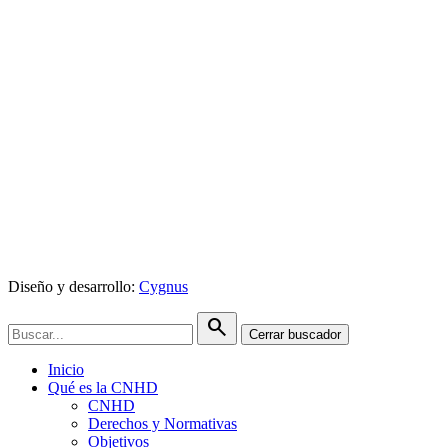
Diseño y desarrollo:
Cygnus
search
Cerrar buscador
Inicio
Qué es la CNHD
CNHD
Derechos y Normativas
Objetivos