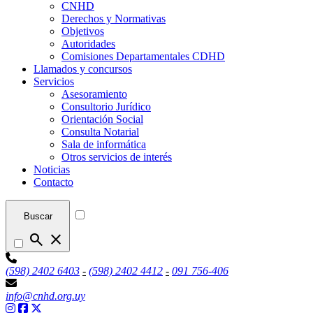
CNHD
Derechos y Normativas
Objetivos
Autoridades
Comisiones Departamentales CDHD
Llamados y concursos
Servicios
Asesoramiento
Consultorio Jurídico
Orientación Social
Consulta Notarial
Sala de informática
Otros servicios de interés
Noticias
Contacto
Buscar
search
close
(598) 2402 6403
-
(598) 2402 4412
-
091 756-406
info@cnhd.org.uy