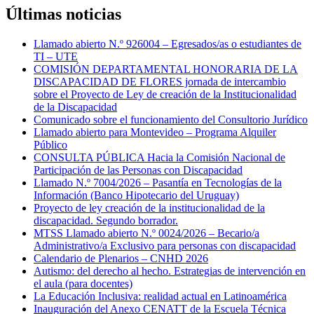
Últimas noticias
Llamado abierto N.º 926004 – Egresados/as o estudiantes de
TI – UTE
COMISIÓN DEPARTAMENTAL HONORARIA DE LA
DISCAPACIDAD DE FLORES jornada de intercambio
sobre el Proyecto de Ley de creación de la Institucionalidad
de la Discapacidad
Comunicado sobre el funcionamiento del Consultorio Jurídico
Llamado abierto para Montevideo – Programa Alquiler
Público
CONSULTA PÚBLICA Hacia la Comisión Nacional de
Participación de las Personas con Discapacidad
Llamado N.º 7004/2026 – Pasantía en Tecnologías de la
Información (Banco Hipotecario del Uruguay)
Proyecto de ley creación de la institucionalidad de la
discapacidad. Segundo borrador.
MTSS Llamado abierto N.º 0024/2026 – Becario/a
Administrativo/a Exclusivo para personas con discapacidad
Calendario de Plenarios – CNHD 2026
Autismo: del derecho al hecho. Estrategias de intervención en
el aula (para docentes)
La Educación Inclusiva: realidad actual en Latinoamérica
Inauguración del Anexo CENATT de la Escuela Técnica