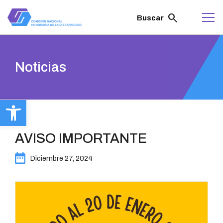
ir
al
search
Buscar
contenido
Noticias
Abrir barra de herramientas
AVISO IMPORTANTE
Diciembre 27, 2024