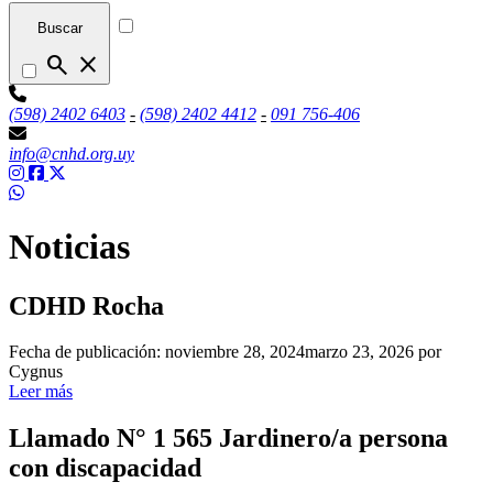
Buscar
search
close
(598) 2402 6403
-
(598) 2402 4412
-
091 756-406
info@cnhd.org.uy
Noticias
CDHD Rocha
Fecha de publicación:
noviembre 28, 2024
marzo 23, 2026
por
Cygnus
Leer más
Llamado N° 1 565 Jardinero/a persona
con discapacidad