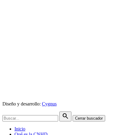
Diseño y desarrollo:
Cygnus
search
Cerrar buscador
Inicio
Qué es la CNHD