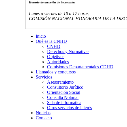
Horario de atención de Secretaría:
Lunes a viernes de 10 a 17 horas,
COMISIÓN NACIONAL HONORARIA DE LA DISC
Inicio
Qué es la CNHD
CNHD
Derechos y Normativas
Objetivos
Autoridades
Comisiones Departamentales CDHD
Llamados y concursos
Servicios
Asesoramiento
Consultorio Jurídico
Orientación Social
Consulta Notarial
Sala de informática
Otros servicios de interés
Noticias
Contacto