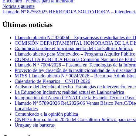
Encuentro “Puentes para la Inclusión”
Noticia siguiente
Llamado Nº 8256/2025 HERRERO/A SOLDADOR/A – Intendencia de Mon
Últimas noticias
Llamado abierto N.º 926004 – Egresados/as o estudiantes de 
COMISIÓN DEPARTAMENTAL HONORARIA DE LA DISCAPACIDAD 
Comunicado sobre el funcionamiento del Consultorio Jurídico
Llamado abierto para Montevideo – Programa Alquiler Público
CONSULTA PÚBLICA Hacia la Comisión Nacional de Participa
Llamado N.º 7004/2026 – Pasantía en Tecnologías de la Infor
Proyecto de ley creación de la institucionalidad de la discapac
MTSS Llamado abierto N.º 0024/2026 – Becario/a Administrati
Calendario de Plenarios – CNHD 2026
Autismo: del derecho al hecho. Estrategias de intervención en e
La Educación Inclusiva: realidad actual en Latinoamérica
Inauguración del Anexo CENATT de la Escuela Técnica Paso 
Llamado Nº 5789/2026 Ref.2026/06 Ventas Básico Pers.C/Disca
Localidades
Comunicado a la opinión pública
CNHD informa: Inicio 2026 del Consultorio Jurídico para pers
Uruguay sin barreras