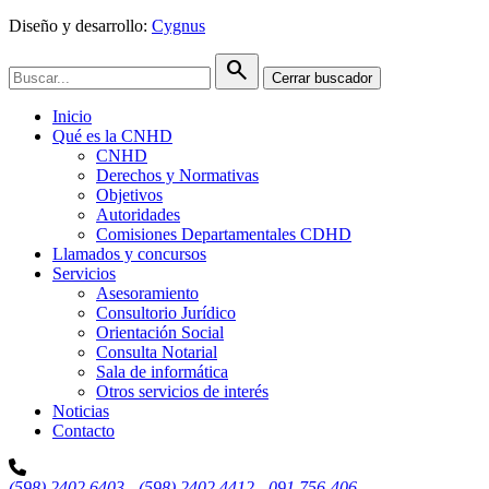
Diseño y desarrollo:
Cygnus
search
Cerrar buscador
Inicio
Qué es la CNHD
CNHD
Derechos y Normativas
Objetivos
Autoridades
Comisiones Departamentales CDHD
Llamados y concursos
Servicios
Asesoramiento
Consultorio Jurídico
Orientación Social
Consulta Notarial
Sala de informática
Otros servicios de interés
Noticias
Contacto
(598) 2402 6403
-
(598) 2402 4412
-
091 756-406