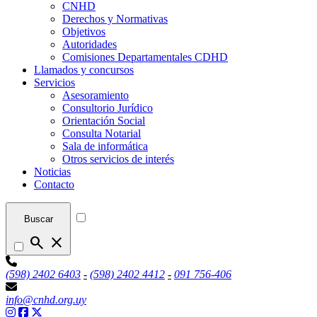
CNHD
Derechos y Normativas
Objetivos
Autoridades
Comisiones Departamentales CDHD
Llamados y concursos
Servicios
Asesoramiento
Consultorio Jurídico
Orientación Social
Consulta Notarial
Sala de informática
Otros servicios de interés
Noticias
Contacto
Buscar
search
close
(598) 2402 6403
-
(598) 2402 4412
-
091 756-406
info@cnhd.org.uy