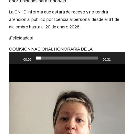
oportunidades para todos/as.
La CNHD informa que estará de receso y no tendrá
atención al público por licencia al personal desde el 31 de
diciembre hasta el 20 de enero 2026.
¡Felicidades!
COMISIÓN NACIONAL HONORARIA DE LA
DISCAPACIDAD
00:00
00:31
Reproductor
de
vídeo